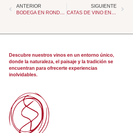
Ant
Sig
ANTERIOR
SIGUIENTE
BODEGA EN RONDA: VINOS ARTESANALES Y EXPERIENCIA AUTÉNTICA EN LA SERRANÍA
CATAS DE VINO EN RONDA: VIVE UNA EXPERIENCIA AUTÉNTICA EN EL VIÑEDO
Descubre nuestros vinos en un entorno único,
donde la naturaleza, el paisaje y la tradición se
encuentran para ofrecerte experiencias
inolvidables.