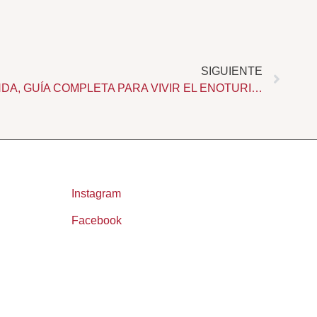
Sigui
SIGUIENTE
VISITAS A BODEGAS EN RONDA, GUÍA COMPLETA PARA VIVIR EL ENOTURISMO EN LA SERRANÍA
Instagram
Facebook